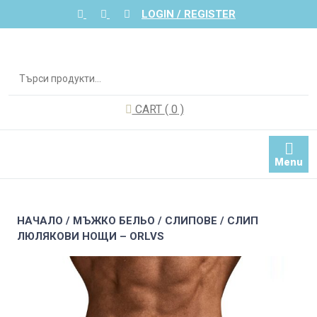
Skip
LOGIN / REGISTER
to
content
Търсене
за:
CART
( 0
)
Menu
НАЧАЛО
/
МЪЖКО БЕЛЬО
/
СЛИПОВЕ
/ СЛИП
ЛЮЛЯКОВИ НОЩИ – ORLVS