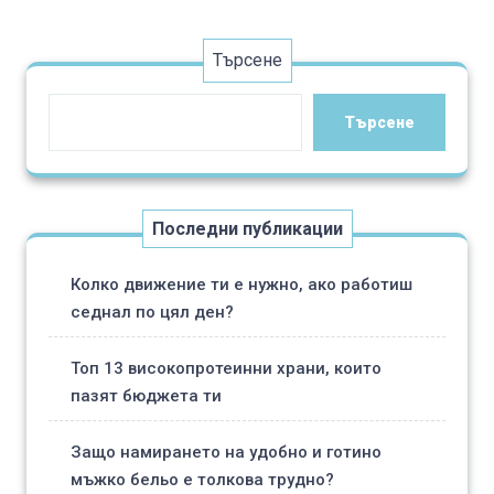
variants.
The
Търсене
options
may
Търсене
be
chosen
on
the
Последни публикации
product
page
Колко движение ти е нужно, ако работиш
седнал по цял ден?
Топ 13 високопротеинни храни, които
пазят бюджета ти
Защо намирането на удобно и готино
мъжко бельо е толкова трудно?