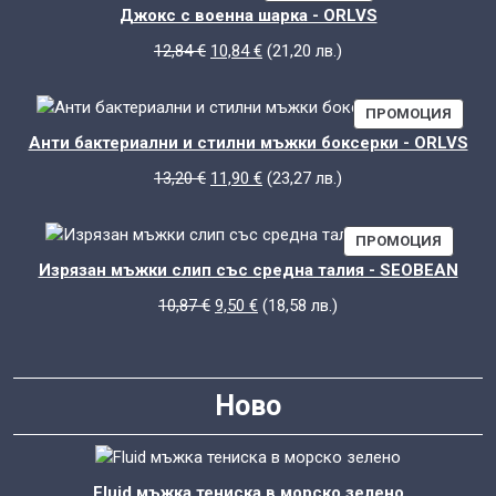
С
Джокс с военна шарка - ORLVS
НАМАЛЕНИЕ
Original
Текущата
12,84
€
10,84
€
(
21,20
лв.
)
price
цена
was:
е:
ПРОД
ПРОМОЦИЯ
12,84 €.
10,84 €.
С
Анти бактериални и стилни мъжки боксерки - ORLVS
НАМА
Original
Текущата
13,20
€
11,90
€
(
23,27
лв.
)
price
цена
was:
е:
ПРОДУ
ПРОМОЦИЯ
13,20 €.
11,90 €.
С
Изрязан мъжки слип със средна талия - SEOBEAN
НАМАЛ
Original
Текущата
10,87
€
9,50
€
(
18,58
лв.
)
price
цена
was:
е:
10,87 €.
9,50 €.
Ново
Fluid мъжка тениска в морско зелено