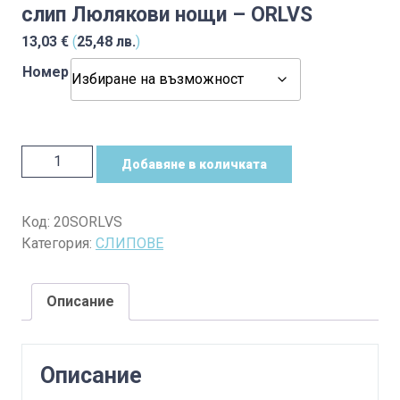
слип Люлякови нощи – ORLVS
13,03
€
(
25,48
лв.
)
Номер
количество
Добавяне в количката
за
слип
Люлякови
Код:
20SORLVS
нощи
Категория:
СЛИПОВЕ
-
ORLVS
Описание
Описание