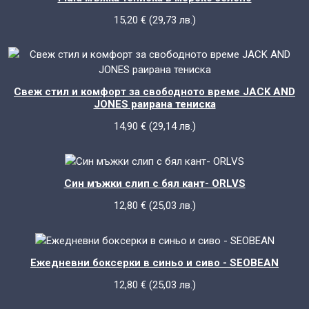
15,20
€
(
29,73
лв.
)
Свеж стил и комфорт за свободното време JACK AND
JONES раирана тениска
14,90
€
(
29,14
лв.
)
Син мъжки слип с бял кант- ORLVS
12,80
€
(
25,03
лв.
)
Ежедневни боксерки в синьо и сиво - SEOBEAN
12,80
€
(
25,03
лв.
)