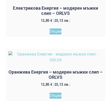
may
Електрикова Енергия – модерен мъжки
be
слип – ORLVS
chosen
12,85
€
(
25,13
лв.
)
on
This
the
Опции
product
product
has
page
multiple
variants.
The
options
may
Оранжева Енергия – модерен мъжки слип –
be
ORLVS
chosen
12,85
€
(
25,13
лв.
)
on
This
the
Опции
product
product
has
page
multiple