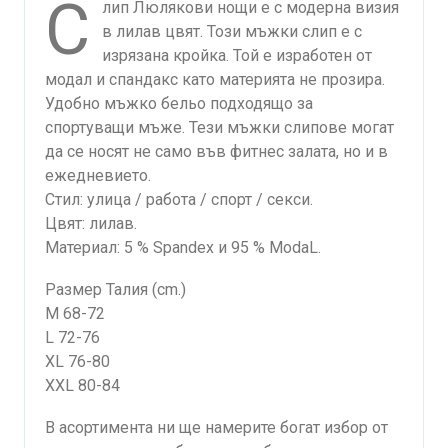
С
лип Люлякови нощи е с модерна визия
в лилав цвят. Този мъжки слип е с
изрязана кройка. Той е изработен от
модал и спандакс като материята не прозира.
Удобно мъжко бельо подходящо за
спортуващи мъже. Тези мъжки слипове могат
да се носят не само във фитнес залата, но и в
ежедневието.
Стил: улица / работа / спорт / секси.
Цвят: лилав.
Материал: 5 % Spandex и 95 % ModaL.
Размер Талия (cm.)
M 68-72
L 72-76
XL 76-80
XXL 80-84
В асортимента ни ще намерите богат избор от