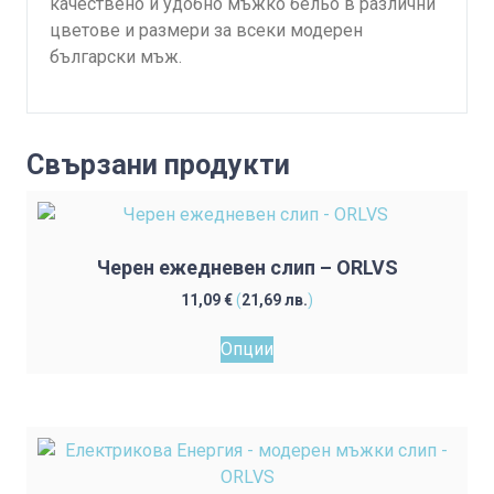
качествено и удобно мъжко бельо в различни
цветове и размери за всеки модерен
български мъж.
Свързани продукти
Черен ежедневен слип – ORLVS
11,09
€
(
21,69
лв.
)
This
Опции
product
has
multiple
variants.
The
options