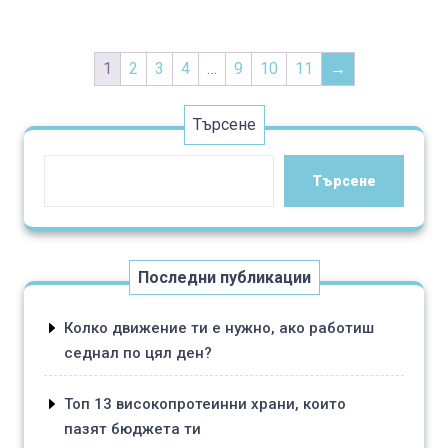
multiple
product
variants.
page
The
1
2
3
4
…
9
10
11
→
options
may
Търсене
be
chosen
Търсене
on
the
product
page
Последни публикации
Колко движение ти е нужно, ако работиш
седнал по цял ден?
Топ 13 високопротеинни храни, които
пазят бюджета ти