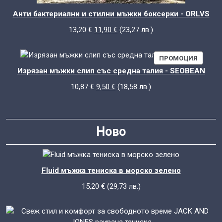
Анти бактериални и стилни мъжки боксерки - ORLVS
Original
Текущата
13,20
€
11,90
€
(
23,27
лв.
)
price
цена
was:
е:
ПРОДУ
ПРОМОЦИЯ
13,20 €.
11,90 €.
С
Изрязан мъжки слип със средна талия - SEOBEAN
НАМАЛ
Original
Текущата
10,87
€
9,50
€
(
18,58
лв.
)
price
цена
was:
е:
10,87 €.
9,50 €.
Ново
Fluid мъжка тениска в морско зелено
15,20
€
(
29,73
лв.
)