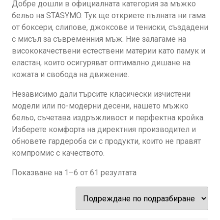
Добре дошли в официалната категория за мъжко
бельо на STASYMO. Тук ще откриете пълната ни гама
от боксери, слипове, джоксове и тениски, създадени
с мисъл за съвременния мъж. Ние залагаме на
висококачествени естествени материи като памук и
еластан, които осигуряват оптимално дишане на
кожата и свобода на движение.
Независимо дали търсите класически изчистени
модели или по-модерни десени, нашето мъжко
бельо, съчетава издръжливост и перфектна кройка.
Изберете комфорта на директния производител и
обновете гардероба си с продукти, които не правят
компромис с качеството.
Показване на 1–6 от 61 резултата