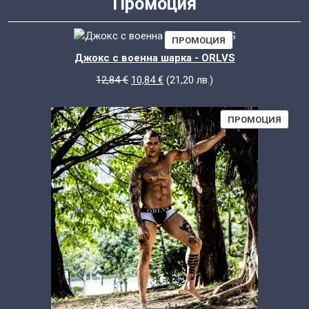
Промоция
ПРОДУКТ
ПРОМОЦИЯ
С
Джокс с военна шарка - ORLVS
НАМАЛЕНИЕ
Original
Текущата
12,84
€
10,84
€
(
21,20
лв.
)
price
цена
was:
е:
ПРОД
ПРОМОЦИЯ
12,84 €.
10,84 €.
С
НАМА