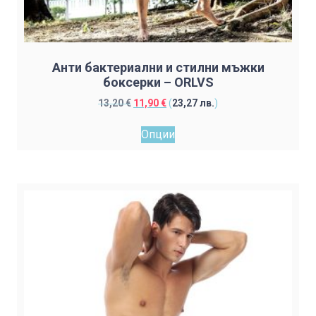
Анти бактериални и стилни мъжки
боксерки – ORLVS
Original
Текущата
13,20
€
11,90
€
(
23,27
лв.
)
price
цена
This
was:
е:
Опции
product
13,20 €.
11,90 €.
has
multiple
variants.
The
options
may
be
chosen
on
the