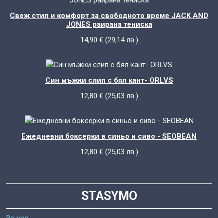
Свеж стил и комфорт за свободното време JACK AND
JONES раирана тениска
14,90
€
(
29,14
лв.
)
Син мъжки слип с бял кант- ORLVS
12,80
€
(
25,03
лв.
)
Ежедневни боксерки в синьо и сиво - SEOBEAN
12,80
€
(
25,03
лв.
)
STASYMO