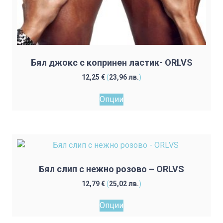
Бял джокс с копринен ластик- ORLVS
12,25
€
(
23,96
лв.
)
This
Опции
product
has
multiple
variants.
The
options
Бял слип с нежно розово – ORLVS
may
12,79
€
(
25,02
лв.
)
be
This
chosen
Опции
product
on
has
the