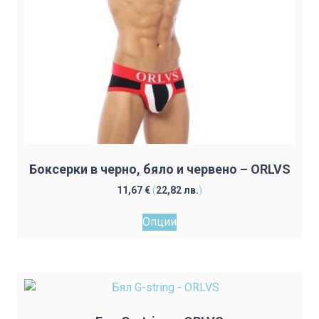
product
page
Боксерки в черно, бяло и червено – ORLVS
11,67
€
(
22,82
лв.
)
This
Опции
product
has
multiple
variants.
The
options