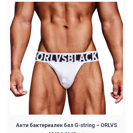
Анти бактериален бял G-string – ORLVS