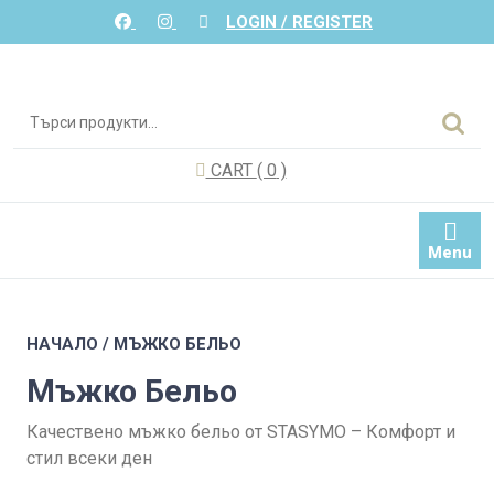
Skip
LOGIN / REGISTER
to
content
Търсене
за:
CART
( 0
)
Menu
НАЧАЛО
/ МЪЖКО БЕЛЬО
Мъжко Бельо
Качествено мъжко бельо от STASYMO – Комфорт и
стил всеки ден