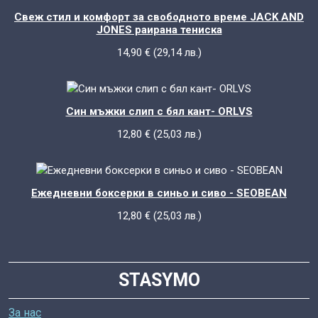
Свеж стил и комфорт за свободното време JACK AND
JONES раирана тениска
14,90
€
(
29,14
лв.
)
Син мъжки слип с бял кант- ORLVS
12,80
€
(
25,03
лв.
)
Ежедневни боксерки в синьо и сиво - SEOBEAN
12,80
€
(
25,03
лв.
)
STASYMO
За нас