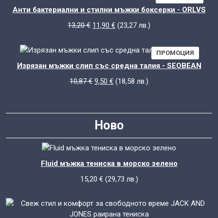
12,84 €.
10,84 €.
С
Анти бактериални и стилни мъжки боксерки - ORLVS
НАМА
Original
Текущата
13,20
€
11,90
€
(
23,27
лв.
)
price
цена
was:
е:
ПРОДУ
ПРОМОЦИЯ
13,20 €.
11,90 €.
С
Изрязан мъжки слип със средна талия - SEOBEAN
НАМАЛ
Original
Текущата
10,87
€
9,50
€
(
18,58
лв.
)
price
цена
was:
е:
10,87 €.
9,50 €.
Ново
Fluid мъжка тениска в морско зелено
15,20
€
(
29,73
лв.
)