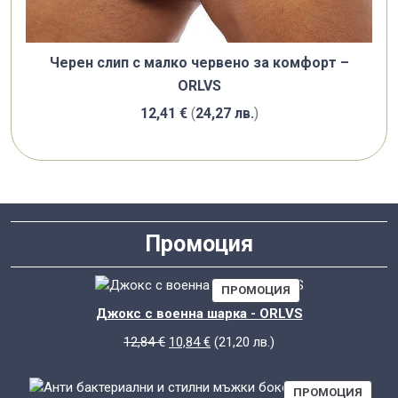
Черен слип с малко червено за комфорт –
ORLVS
12,41
€
(
24,27
лв.
)
Промоция
ПРОДУКТ
ПРОМОЦИЯ
С
Джокс с военна шарка - ORLVS
НАМАЛЕНИЕ
Original
Текущата
12,84
€
10,84
€
(
21,20
лв.
)
price
цена
was:
е:
ПРОД
ПРОМОЦИЯ