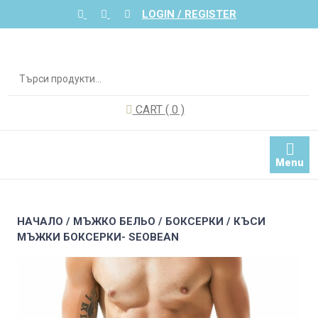
Skip
LOGIN / REGISTER
to
content
Търсене
за:
CART
( 0
)
Menu
НАЧАЛО
/
МЪЖКО БЕЛЬО
/
БОКСЕРКИ
/ КЪСИ
МЪЖКИ БОКСЕРКИ- SEOBEAN