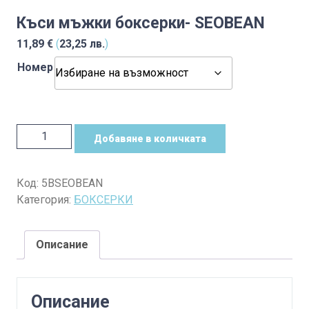
Къси мъжки боксерки- SEOBEAN
11,89
€
(
23,25
лв.
)
Номер
количество
Добавяне в количката
за
Къси
мъжки
Код:
5BSEOBEAN
боксерки-
Категория:
БОКСЕРКИ
SEOBEAN
Описание
Описание