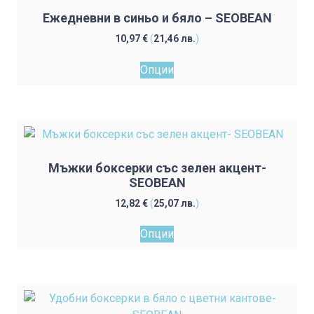
Ежедневни в синьо и бяло – SEOBEAN
10,97
€
(
21,46
лв.
)
This
Опции
product
has
multiple
variants.
The
options
Мъжки боксерки със зелен акцент-
may
SEOBEAN
be
12,82
€
(
25,07
лв.
)
chosen
This
on
Опции
product
the
has
product
multiple
page
variants.
The