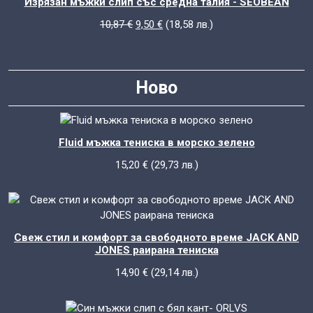
Изрязан мъжки слип със средна талия - SEOBEAN
НАМАЛ
Original
Текущата
10,87
€
9,50
€
(
18,58
лв.
)
price
цена
was:
е:
10,87 €.
9,50 €.
Ново
Fluid мъжка тениска в морско зелено
15,20
€
(
29,73
лв.
)
Свеж стил и комфорт за свободното време JACK AND
JONES раирана тениска
14,90
€
(
29,14
лв.
)