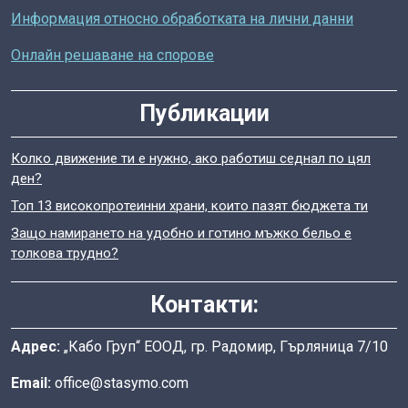
Информация относно обработката на лични данни
Онлайн решаване на спорове
Публикации
Колко движение ти е нужно, ако работиш седнал по цял
ден?
Топ 13 високопротеинни храни, които пазят бюджета ти
Защо намирането на удобно и готино мъжко бельо е
толкова трудно?
Контакти:
Адрес:
„Кабо Груп“ ЕООД, гр. Радомир, Гърляница 7/10
Email:
office@stasymo.com