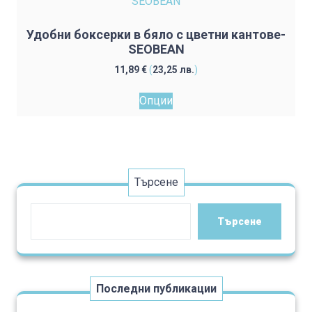
options
may
Удобни боксерки в бяло с цветни кантове-
be
SEOBEAN
chosen
11,89
€
(
23,25
лв.
)
on
This
the
Опции
product
product
has
page
multiple
variants.
The
Търсене
options
may
Търсене
be
chosen
on
the
Последни публикации
product
page