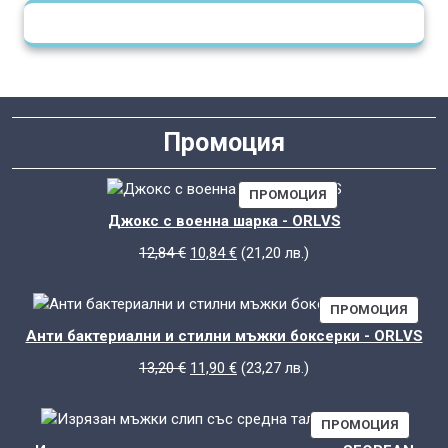
Промоция
ПРОДУКТ
ПРОМОЦИЯ
С
Джокс с военна шарка - ORLVS
НАМАЛЕНИЕ
Original
Текущата
12,84
€
10,84
€
(
21,20
лв.
)
price
цена
was:
е:
ПРОД
ПРОМОЦИЯ
12,84 €.
10,84 €.
С
Анти бактериални и стилни мъжки боксерки - ORLVS
НАМА
Original
Текущата
13,20
€
11,90
€
(
23,27
лв.
)
price
цена
was:
е:
ПРОДУ
ПРОМОЦИЯ
13,20 €.
11,90 €.
С