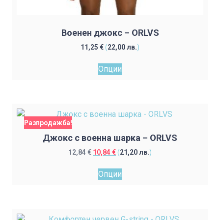
Военен джокс – ORLVS
11,25
€
(
22,00
лв.
)
This
Опции
product
has
multiple
variants.
The
Разпродажба!
options
Джокс с военна шарка – ORLVS
may
Original
Текущата
12,84
€
10,84
€
(
21,20
лв.
)
be
price
цена
This
chosen
was:
е:
Опции
product
on
12,84 €.
10,84 €.
has
the
multiple
product
variants.
page