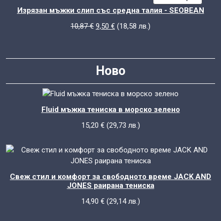
13,20 €.
11,90 €.
С
Изрязан мъжки слип със средна талия - SEOBEAN
НАМАЛ
Original
Текущата
10,87
€
9,50
€
(
18,58
лв.
)
price
цена
was:
е:
10,87 €.
9,50 €.
Ново
Fluid мъжка тениска в морско зелено
15,20
€
(
29,73
лв.
)
Свеж стил и комфорт за свободното време JACK AND
JONES раирана тениска
14,90
€
(
29,14
лв.
)