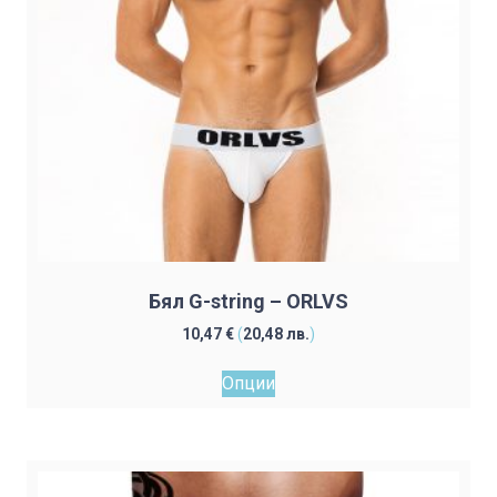
the
product
page
Бял G-string – ORLVS
10,47
€
(
20,48
лв.
)
This
Опции
product
has
multiple
variants.