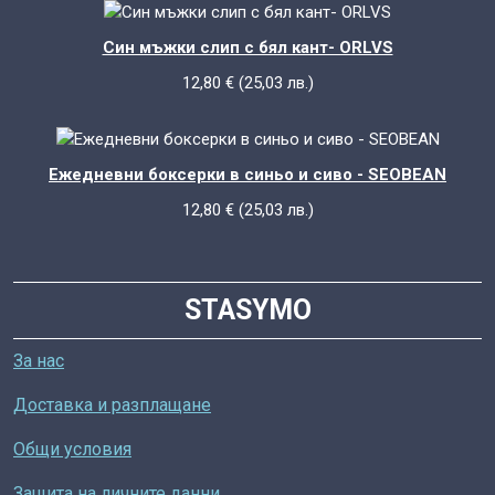
Син мъжки слип с бял кант- ORLVS
12,80
€
(
25,03
лв.
)
Ежедневни боксерки в синьо и сиво - SEOBEAN
12,80
€
(
25,03
лв.
)
STASYMO
За нас
Доставка и разплащане
Общи условия
Защита на личните данни