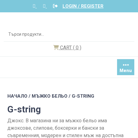
Skip
LOGIN / REGISTER
to
content
Търсене
за:
CART
( 0
)
Menu
НАЧАЛО
/
МЪЖКО БЕЛЬО
/ G-STRING
G-string
Джокс. В магазина ни за мъжко бельо има
джоксове, слипове, боксерки и бански за
съвременния, модерен и стилен мъж на достъпна