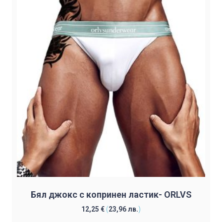
The
options
may
be
chosen
on
the
product
page
Бял джокс с копринен ластик- ORLVS
12,25
€
(
23,96
лв.
)