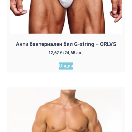
Анти бактериален бял G-string – ORLVS
12,62
€
(
24,68
лв.
)
This
Опции
product
has
multiple
variants.
The
options
may
be
chosen
on