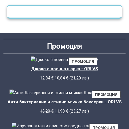
Промоция
ПРОДУКТ
ПРОМОЦИЯ
С
Джокс с военна шарка - ORLVS
НАМАЛЕНИЕ
Original
Текущата
12,84
€
10,84
€
(
21,20
лв.
)
price
цена
was:
е:
ПРОД
ПРОМОЦИЯ
12,84 €.
10,84 €.
С
Анти бактериални и стилни мъжки боксерки - ORLVS
НАМА
Original
Текущата
13,20
€
11,90
€
(
23,27
лв.
)
price
цена
was:
е:
ПРОДУ
ПРОМОЦИЯ