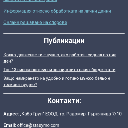
Информация относно обработката на лични данни
Онлайн решаване на спорове
Публикации
Колко движение ти е нужно, ако работиш седнал по цял
ден?
Топ 13 високопротеинни храни, които пазят бюджета ти
Защо намирането на удобно и готино мъжко бельо е
толкова трудно?
Контакти:
Адрес:
„Кабо Груп“ ЕООД, гр. Радомир, Гърляница 7/10
Email:
office@stasymo.com