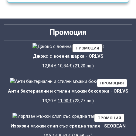
Промоция
ПРОДУКТ
ПРОМОЦИЯ
С
Джокс с военна шарка - ORLVS
НАМАЛЕНИЕ
Original
Текущата
12,84
€
10,84
€
(
21,20
лв.
)
price
цена
was:
е:
ПРОД
ПРОМОЦИЯ
12,84 €.
10,84 €.
С
Анти бактериални и стилни мъжки боксерки - ORLVS
НАМА
Original
Текущата
13,20
€
11,90
€
(
23,27
лв.
)
price
цена
was:
е:
ПРОДУ
ПРОМОЦИЯ
13,20 €.
11,90 €.
С
Изрязан мъжки слип със средна талия - SEOBEAN
НАМАЛ
Original
Текущата
10,87
€
9,50
€
(
18,58
лв.
)