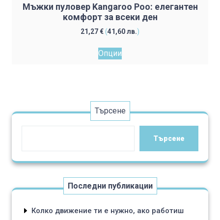
Мъжки пуловер Kangaroo Poo: елегантен
комфорт за всеки ден
21,27
€
(
41,60
лв.
)
This
Опции
product
has
multiple
variants.
The
Търсене
options
may
Търсене
be
chosen
on
the
Последни публикации
product
page
Колко движение ти е нужно, ако работиш