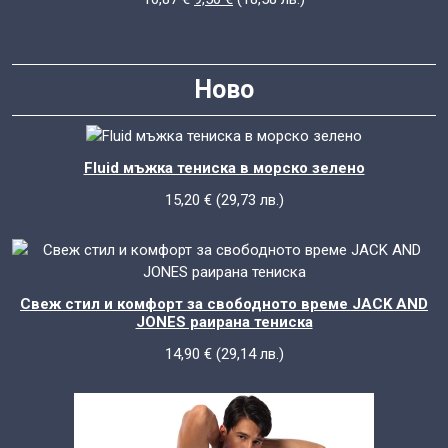
price
цена
was:
е:
10,87 €.
9,50 €.
Ново
Fluid мъжка тениска в морско зелено
15,20
€
(
29,73
лв.
)
Свеж стил и комфорт за свободното време JACK AND
JONES раирана тениска
14,90
€
(
29,14
лв.
)