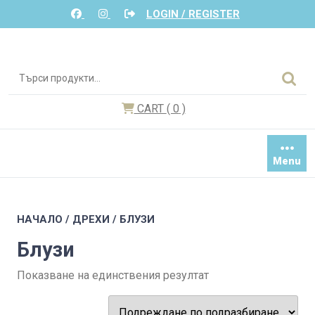
Skip
LOGIN / REGISTER
to
content
Търсене
за:
CART
( 0
)
Menu
НАЧАЛО
/
ДРЕХИ
/ БЛУЗИ
Блузи
Показване на единствения резултат